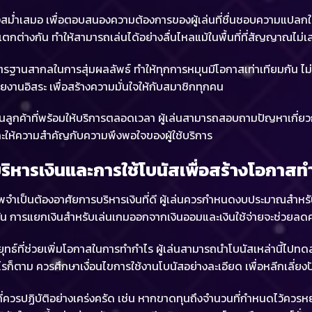
งสม่ำเสมอ เพื่อตอบสนองความต้องการของผู้เล่นที่ชื่นชอบความแปลกใ
ี่แตกต่างกัน ทำให้สามารถเล่นได้อย่างลื่นไหลแม้ในพื้นที่ที่สัญญาณไม่
ฐานสากลในการสุ่มผลลัพธ์ ทำให้ทุกการหมุนมีโอกาสเท่าเทียมกัน ไม่ม
ยงานอิสระ เพื่อสร้างความมั่นใจให้กับสมาชิกทุกคน
ลูกค้าที่พร้อมให้บริการตลอดเวลา ผู้เล่นสามารถสอบถามปัญหาเกี่ยวก
ละให้ความสำคัญกับความพึงพอใจของผู้ใช้บริการ
ริหารเงินและการใช้โบนัสเพื่อสร้างโอกาสท
พจำเป็นต้องอาศัยการบริหารเงินที่ดี ผู้เล่นควรกำหนดงบประมาณสำหรับ
ะจำวัน การแยกเงินสำหรับเล่นเกมออกจากเงินออมและเงินใช้จ่ายจะช่วยล
ยุทธ์ที่ช่วยเพิ่มโอกาสในการทำกำไร ผู้เล่นสามารถนำโบนัสเหล่านี้ไปท
ไรก็ตาม ควรศึกษาเงื่อนไขการใช้งานโบนัสอย่างละเอียด เพื่อหลีกเลี่
ี่ควรปฏิบัติอย่างเคร่งครัด เช่น หากขาดทุนถึงจำนวนที่กำหนดไว้ควรหย