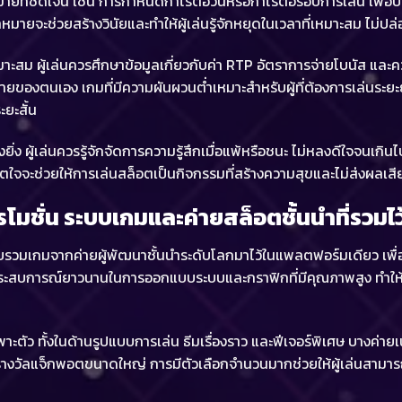
ีเป้าหมายที่ชัดเจน เช่น การกำหนดกำไรต่อวันหรือกำไรต่อรอบการเล่น เ
้าหมายจะช่วยสร้างวินัยและทำให้ผู้เล่นรู้จักหยุดในเวลาที่เหมาะสม ไม่
หมาะสม ผู้เล่นควรศึกษาข้อมูลเกี่ยวกับค่า RTP อัตราการจ่ายโบนัส แล
ของตนเอง เกมที่มีความผันผวนต่ำเหมาะสำหรับผู้ที่ต้องการเล่นระยะ
ะยะสั้น
ิ่ง ผู้เล่นควรรู้จักจัดการความรู้สึกเมื่อแพ้หรือชนะ ไม่หลงดีใจจนเกิน
ใจจะช่วยให้การเล่นสล็อตเป็นกิจกรรมที่สร้างความสุขและไม่ส่งผลเสีย
มชั่น ระบบเกมและค่ายสล็อตชั้นนำที่รวมไ
รวมเกมจากค่ายผู้พัฒนาชั้นนำระดับโลกมาไว้ในแพลตฟอร์มเดียว เพื่
มีประสบการณ์ยาวนานในการออกแบบระบบและกราฟิกที่มีคุณภาพสูง ทำให้ผู
ะตัว ทั้งในด้านรูปแบบการเล่น ธีมเรื่องราว และฟีเจอร์พิเศษ บางค่
รางวัลแจ็กพอตขนาดใหญ่ การมีตัวเลือกจำนวนมากช่วยให้ผู้เล่นสามา