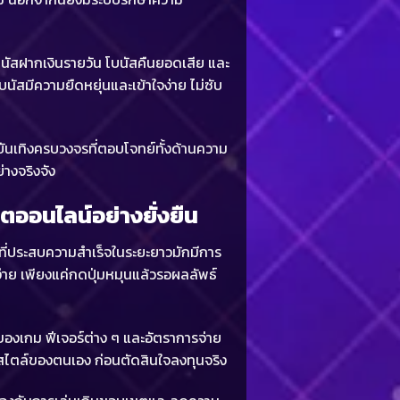
บนัสฝากเงินรายวัน โบนัสคืนยอดเสีย และ
ัสมีความยืดหยุ่นและเข้าใจง่าย ไม่ซับ
บันเทิงครบวงจรที่ตอบโจทย์ทั้งด้านความ
างจริงจัง
ออนไลน์อย่างยั่งยืน
่นที่ประสบความสำเร็จในระยะยาวมักมีการ
่าย เพียงแค่กดปุ่มหมุนแล้วรอผลลัพธ์
บบของเกม ฟีเจอร์ต่าง ๆ และอัตราการจ่าย
บสไตล์ของตนเอง ก่อนตัดสินใจลงทุนจริง