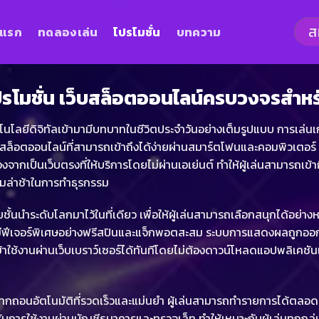
าแรก
ทดลองเล่น
โปรโมชั่น
บทความ
โมชั่น เว็บสล็อตออนไลน์ครบวงจรสำหรับผ
ทคโนโลยีดิจิทัลเข้ามามีบทบาทในชีวิตประจำวันอย่างเต็มรูปแบบ การเล่น
็อตออนไลน์ที่สามารถเข้าถึงได้ง่ายผ่านสมาร์ตโฟนและคอมพิวเตอร์ 
องจากเป็นเว็บตรงที่ให้บริการโดยไม่ผ่านเอเย่นต์ ทำให้ผู้เล่นสามารถ
มล่าช้าในการทำธุรกรรม
นนำระดับโลกมาไว้ในที่เดียว เพื่อให้ผู้เล่นสามารถเลือกสนุกได้อย่
ีฟีเจอร์พิเศษอย่างฟรีสปินและแจ็กพอตสะสม ระบบการแสดงผลถูกออกแบ
าใช้งานผ่านเว็บเบราว์เซอร์ได้ทันทีโดยไม่ต้องดาวน์โหลดแอปพลิเคชันเพิ
กถอนอัตโนมัติที่รวดเร็วและแม่นยำ ผู้เล่นสามารถทำรายการได้ตลอด 24 
รับการใช้งานผ่านบัญชีธนาคารและทรูวอเล็ท ทำให้เหมาะกับผู้เล่นทุกกลุ