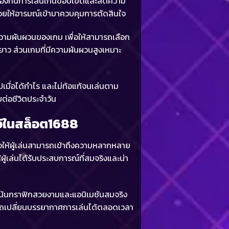
พื่อป้องกันการเล่นเกินขอบเขตและลดความ
ปล่อยให้อารมณ์เข้ามาควบคุมการตัดสินใจ
ะความผันผวนของเกม เพื่อให้สามารถเลือก
ยาว ส่วนเกมที่มีความผันผวนสูงเหมาะ
ไปเมื่อได้กำไร และไม่ท้อแท้จนเล่นตาม
ต่อชีวิตประจำวัน
ว้ในสล็อต1688
อให้ผู้เล่นสามารถเข้าถึงความหลากหลาย
้เล่นได้รับประสบการณ์ที่สมจริงและน่า
ายเน้นกราฟิกสวยงามและแอนิเมชันสมจริง
รถเปลี่ยนบรรยากาศการเล่นได้ตลอดเวลา