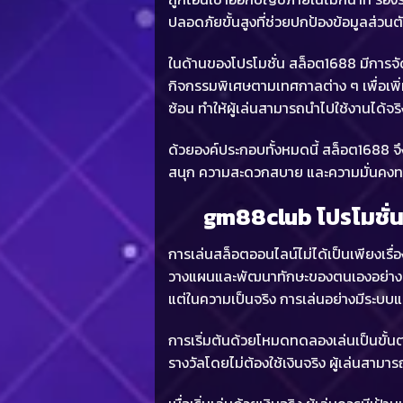
ปลอดภัยขั้นสูงที่ช่วยปกป้องข้อมูลส่ว
ในด้านของโปรโมชั่น สล็อต1688 มีการจัด
กิจกรรมพิเศษตามเทศกาลต่าง ๆ เพื่อเพิ่
ซ้อน ทำให้ผู้เล่นสามารถนำไปใช้งานได้จริ
ด้วยองค์ประกอบทั้งหมดนี้ สล็อต1688 จึ
สนุก ความสะดวกสบาย และความมั่นคงทางก
gm88club โปรโมชั่น
การเล่นสล็อตออนไลน์ไม่ได้เป็นเพียงเรื่
วางแผนและพัฒนาทักษะของตนเองอย่างต่อเน
แต่ในความเป็นจริง การเล่นอย่างมีระบบ
การเริ่มต้นด้วยโหมดทดลองเล่นเป็นขั้นตอน
รางวัลโดยไม่ต้องใช้เงินจริง ผู้เล่นส