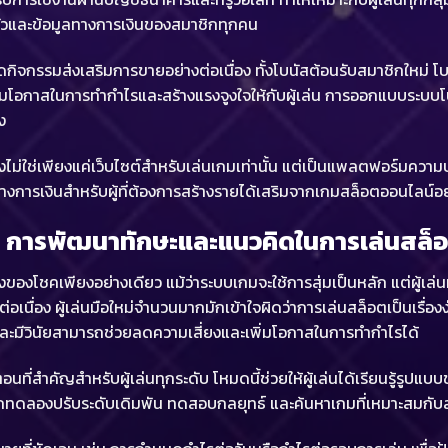
นตัวและข้อมูลทางการเงินของสมาชิกทุกคน
กิจกรรมส่งเสริมการขายอย่างต่อเนื่อง ทั้งโบนัสต้อนรับสมาชิกใหม่ โ
มโอกาสในการทำกำไรและสร้างแรงจูงใจให้กับผู้เล่น การออกแบบระบบโบน
ง
งไม่ใช่เพียงแค่เว็บไซต์สำหรับเล่นเกมเท่านั้น แต่เป็นแพลตฟอร์มความ
ารเงินสำหรับผู้ที่ต้องการสร้างรายได้เสริมจากเกมสล็อตออนไลน์อย่
 การพัฒนาทักษะและแนวคิดในการเล่นสล็อต
องของโชคเพียงอย่างเดียว แม้ว่าระบบเกมจะใช้การสุ่มเป็นหลัก แต่ผู้เล
ื่อง ผู้เล่นมือใหม่จำนวนมากมักเข้าใจผิดว่าการเล่นสล็อตเป็นเรื่องง
และมีวินัยสามารถช่วยลดความเสี่ยงและเพิ่มโอกาสในการทำกำไรได้
ที่สำคัญสำหรับผู้เล่นทุกระดับ โหมดนี้ช่วยให้ผู้เล่นได้เรียนรู้รูปแ
ามารถทดลองปรับระดับเดิมพัน ทดสอบกลยุทธ์ และค้นหาเกมที่เหมาะสมกั