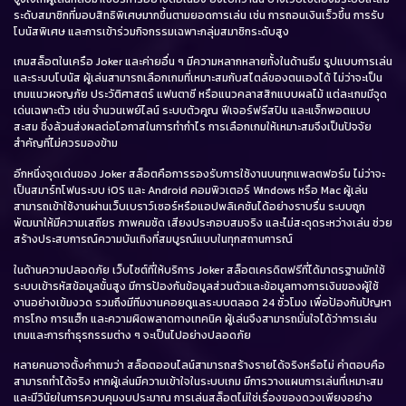
ระดับสมาชิกที่มอบสิทธิพิเศษมากขึ้นตามยอดการเล่น เช่น การถอนเงินเร็วขึ้น การรับ
โบนัสพิเศษ และการเข้าร่วมกิจกรรมเฉพาะกลุ่มสมาชิกระดับสูง
เกมสล็อตในเครือ Joker และค่ายอื่น ๆ มีความหลากหลายทั้งในด้านธีม รูปแบบการเล่น
และระบบโบนัส ผู้เล่นสามารถเลือกเกมที่เหมาะสมกับสไตล์ของตนเองได้ ไม่ว่าจะเป็น
เกมแนวผจญภัย ประวัติศาสตร์ แฟนตาซี หรือแนวคลาสสิกแบบผลไม้ แต่ละเกมมีจุด
เด่นเฉพาะตัว เช่น จำนวนเพย์ไลน์ ระบบตัวคูณ ฟีเจอร์ฟรีสปิน และแจ็กพอตแบบ
สะสม ซึ่งล้วนส่งผลต่อโอกาสในการทำกำไร การเลือกเกมให้เหมาะสมจึงเป็นปัจจัย
สำคัญที่ไม่ควรมองข้าม
อีกหนึ่งจุดเด่นของ Joker สล็อตคือการรองรับการใช้งานบนทุกแพลตฟอร์ม ไม่ว่าจะ
เป็นสมาร์ทโฟนระบบ iOS และ Android คอมพิวเตอร์ Windows หรือ Mac ผู้เล่น
สามารถเข้าใช้งานผ่านเว็บเบราว์เซอร์หรือแอปพลิเคชันได้อย่างราบรื่น ระบบถูก
พัฒนาให้มีความเสถียร ภาพคมชัด เสียงประกอบสมจริง และไม่สะดุดระหว่างเล่น ช่วย
สร้างประสบการณ์ความบันเทิงที่สมบูรณ์แบบในทุกสถานการณ์
ในด้านความปลอดภัย เว็บไซต์ที่ให้บริการ Joker สล็อตเครดิตฟรีที่ได้มาตรฐานมักใช้
ระบบเข้ารหัสข้อมูลขั้นสูง มีการป้องกันข้อมูลส่วนตัวและข้อมูลทางการเงินของผู้ใช้
งานอย่างเข้มงวด รวมถึงมีทีมงานคอยดูแลระบบตลอด 24 ชั่วโมง เพื่อป้องกันปัญหา
การโกง การแฮ็ก และความผิดพลาดทางเทคนิค ผู้เล่นจึงสามารถมั่นใจได้ว่าการเล่น
เกมและการทำธุรกรรมต่าง ๆ จะเป็นไปอย่างปลอดภัย
หลายคนอาจตั้งคำถามว่า สล็อตออนไลน์สามารถสร้างรายได้จริงหรือไม่ คำตอบคือ
สามารถทำได้จริง หากผู้เล่นมีความเข้าใจในระบบเกม มีการวางแผนการเล่นที่เหมาะสม
และมีวินัยในการควบคุมงบประมาณ การเล่นสล็อตไม่ใช่เรื่องของดวงเพียงอย่าง