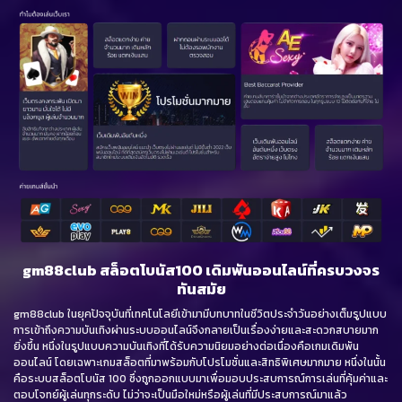
gm88club สล็อตโบนัส100 เดิมพันออนไลน์ที่ครบวงจร
ทันสมัย
gm88club
ในยุคปัจจุบันที่เทคโนโลยีเข้ามามีบทบาทในชีวิตประจำวันอย่างเต็มรูปแบบ
การเข้าถึงความบันเทิงผ่านระบบออนไลน์จึงกลายเป็นเรื่องง่ายและสะดวกสบายมาก
ยิ่งขึ้น หนึ่งในรูปแบบความบันเทิงที่ได้รับความนิยมอย่างต่อเนื่องคือเกมเดิมพัน
ออนไลน์ โดยเฉพาะเกมสล็อตที่มาพร้อมกับโปรโมชั่นและสิทธิพิเศษมากมาย หนึ่งในนั้น
คือระบบสล็อตโบนัส 100 ซึ่งถูกออกแบบมาเพื่อมอบประสบการณ์การเล่นที่คุ้มค่าและ
ตอบโจทย์ผู้เล่นทุกระดับ ไม่ว่าจะเป็นมือใหม่หรือผู้เล่นที่มีประสบการณ์มาแล้ว