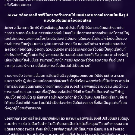
แท้จริงในระยะยาว
Joker สล็อตเครดิตฟรี โอกาสสร้างรายได้และประสบการณ์ความบันเทิงรูป
แบบใหม่ในโลกสล็อตออนไลน์
Joker สล็อตเครดิตฟรี เป็นหนึ่งในรูปแบบโปรโมชั่นที่ได้รับความนิยมอย่างมากใน
วงการเกมออนไลน์และการพนันดิจิทัลในปัจจุบัน เนื่องจากสามารถช่วยเปิดโอกาสให้ผู้
เล่นได้ทดลองเล่นเกมสล็อตโดยไม่ต้องใช้เงินลงทุนในช่วงเริ่มต้น อีกทั้งยังเป็นช่อง
ทางในการเรียนรู้ระบบเกม รูปแบบการจ่ายรางวัล และกลไกต่าง ๆ ภายในเกมอย่าง
ละเอียด ก่อนตัดสินใจลงทุนด้วยเงินจริง การได้รับเครดิตฟรีจึงถือเป็นจุดเริ่มต้นที่
สำคัญสำหรับผู้ที่สนใจเข้าสู่โลกของสล็อตออนไลน์อย่างแท้จริง โดยเฉพาะสำหรับผู้
เล่นหน้าใหม่ที่ยังไม่มีประสบการณ์มากนัก การมีเครดิตฟรีช่วยลดความเสี่ยงในการ
ขาดทุน และสร้างความมั่นใจในการเริ่มต้นเล่นได้เป็นอย่างดี
ระบบการรับ Joker สล็อตเครดิตฟรีในปัจจุบันถูกออกแบบมาให้ใช้งานง่าย สะดวก
และรวดเร็ว ผู้เล่นเพียงสมัครสมาชิกผ่านเว็บไซต์หรือแพลตฟอร์มที่ให้บริการ จากนั้น
ทำการยืนยันตัวตนผ่านช่องทางที่กำหนด เช่น เบอร์โทรศัพท์หรือระบบไลน์ เมื่อดำเนิน
การครบถ้วน ระบบจะมอบชื่อผู้ใช้และรหัสผ่านให้ทันที พร้อมทั้งเติมเครดิตฟรีเข้าสู่
บัญชีโดยอัตโนมัติ ผู้เล่นสามารถนำเครดิตดังกล่าวไปใช้เล่นเกมสล็อตหรือเกมอื่น ๆ
ได้ตามเงื่อนไขที่กำหนด โดยไม่จำเป็นต้องฝากเงินในช่วงแรก ซึ่งถือเป็นจุดเด่นที่ช่วย
ดึงดูดผู้ใช้งานจำนวนมาก
นอกจากเครดิตฟรีสำหรับสมาชิกใหม่แล้ว หลายแพลตฟอร์มยังมีโปรโมชั่นเสริมในรูป
แบบต่าง ๆ เช่น โบนัสเงินฝาก โบนัสคืนยอดเสีย โปรโมชั่นหมุนฟรี และกิจกรรมสะสม
แต้มแลกของรางวัล สิ่งเหล่านี้ช่วยเพิ่มความคุ้มค่าให้กับการเล่นเกม และสร้างแรง
จูงใจให้ผู้เล่นกลับมาใช้บริการอย่างต่อเนื่อง ยิ่งไปกว่านั้น บางเว็บไซต์ยังมีระบบสะสม