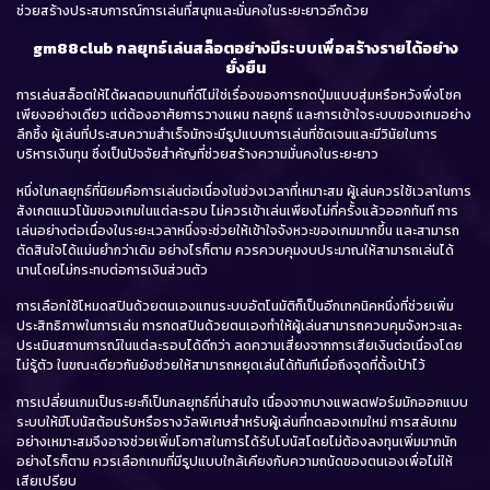
ช่วยสร้างประสบการณ์การเล่นที่สนุกและมั่นคงในระยะยาวอีกด้วย
gm88club กลยุทธ์เล่นสล็อตอย่างมีระบบเพื่อสร้างรายได้อย่าง
ยั่งยืน
การเล่นสล็อตให้ได้ผลตอบแทนที่ดีไม่ใช่เรื่องของการกดปุ่มแบบสุ่มหรือหวังพึ่งโชค
เพียงอย่างเดียว แต่ต้องอาศัยการวางแผน กลยุทธ์ และการเข้าใจระบบของเกมอย่าง
ลึกซึ้ง ผู้เล่นที่ประสบความสำเร็จมักจะมีรูปแบบการเล่นที่ชัดเจนและมีวินัยในการ
บริหารเงินทุน ซึ่งเป็นปัจจัยสำคัญที่ช่วยสร้างความมั่นคงในระยะยาว
หนึ่งในกลยุทธ์ที่นิยมคือการเล่นต่อเนื่องในช่วงเวลาที่เหมาะสม ผู้เล่นควรใช้เวลาในการ
สังเกตแนวโน้มของเกมในแต่ละรอบ ไม่ควรเข้าเล่นเพียงไม่กี่ครั้งแล้วออกทันที การ
เล่นอย่างต่อเนื่องในระยะเวลาหนึ่งจะช่วยให้เข้าใจจังหวะของเกมมากขึ้น และสามารถ
ตัดสินใจได้แม่นยำกว่าเดิม อย่างไรก็ตาม ควรควบคุมงบประมาณให้สามารถเล่นได้
นานโดยไม่กระทบต่อการเงินส่วนตัว
การเลือกใช้โหมดสปินด้วยตนเองแทนระบบอัตโนมัติก็เป็นอีกเทคนิคหนึ่งที่ช่วยเพิ่ม
ประสิทธิภาพในการเล่น การกดสปินด้วยตนเองทำให้ผู้เล่นสามารถควบคุมจังหวะและ
ประเมินสถานการณ์ในแต่ละรอบได้ดีกว่า ลดความเสี่ยงจากการเสียเงินต่อเนื่องโดย
ไม่รู้ตัว ในขณะเดียวกันยังช่วยให้สามารถหยุดเล่นได้ทันทีเมื่อถึงจุดที่ตั้งเป้าไว้
การเปลี่ยนเกมเป็นระยะก็เป็นกลยุทธ์ที่น่าสนใจ เนื่องจากบางแพลตฟอร์มมักออกแบบ
ระบบให้มีโบนัสต้อนรับหรือรางวัลพิเศษสำหรับผู้เล่นที่ทดลองเกมใหม่ การสลับเกม
อย่างเหมาะสมจึงอาจช่วยเพิ่มโอกาสในการได้รับโบนัสโดยไม่ต้องลงทุนเพิ่มมากนัก
อย่างไรก็ตาม ควรเลือกเกมที่มีรูปแบบใกล้เคียงกับความถนัดของตนเองเพื่อไม่ให้
เสียเปรียบ